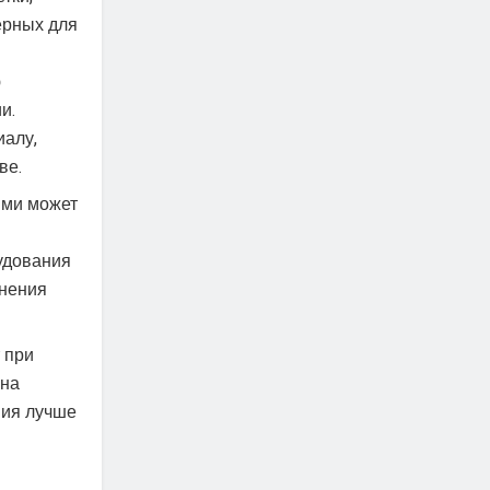
ерных для
ю
и.
иалу,
ве.
ими может
удования
нения
 при
 на
ния лучше