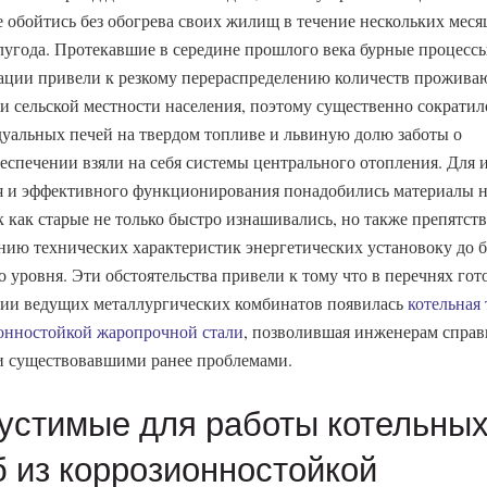
е обойтись без обогрева своих жилищ в течение нескольких меся
лугода.
Протекавшие в середине прошлого века бурные процесс
ации привели к резкому перераспределению количеств прожива
 и сельской местности населения, поэтому существенно сократил
уальных печей на твердом топливе и львиную долю заботы о
еспечении взяли на себя системы центрального отопления. Для 
я и эффективного функционирования понадобились материалы 
ак как старые не только быстро изнашивались, но также препятст
ию технических характеристик энергетических установоку до б
о уровня. Эти обстоятельства привели к тому что в перечнях гот
ии ведущих металлургических комбинатов появилась
котельная 
онностойкой жаропрочной стали
, позволившая инженерам справ
 существовавшими ранее проблемами.
устимые для работы котельны
б из коррозионностойкой