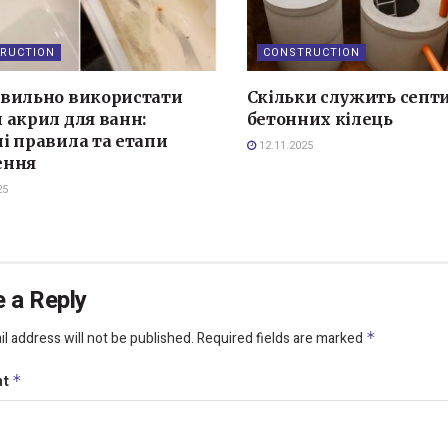
RUCTION
CONSTRUCTION
авильно використати
Скільки служить септи
 акрил для ванн:
бетонних кілець
і правила та етапи
12.11.2025
ення
25
 a Reply
l address will not be published.
Required fields are marked
*
nt
*