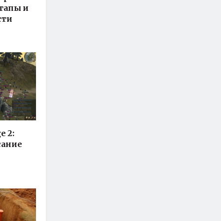
этапы и
сти
e 2:
сание