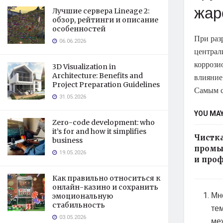
жар
Лучшие сервера Lineage 2:
обзор, рейтинги и описание
особенностей
При раз
06.06.2026
централ
коррози
3D Visualization in
Architecture: Benefits and
влияние
Project Preparation Guidelines
Самым с
31.05.2026
YOU MAY
Zero-code development: who
it’s for and how it simplifies
Чистка
business
промы
19.05.2026
и про
Как правильно относиться к
онлайн-казино и сохранить
Мн
эмоциональную
стабильность
те
03.05.2026
ме