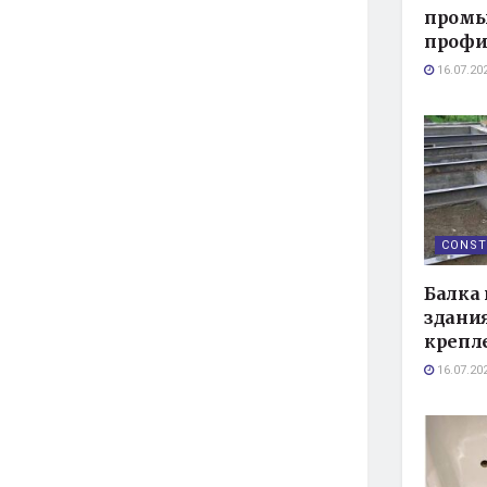
промы
профи
16.07.20
CONST
Балка 
здания
крепл
16.07.20