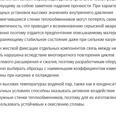
екущему за собою заметное падение прочности. При характ
щных установок высоких значениях внутреннего давления
змягчившиеся стенки теплообменников могут потерять сво
рметичность, что приводит к возникновению серьезной авари
енно поэтому отдается предпочтение описываемому матер
храняющему стабильное состояние даже при сильном нагре
и жесткой фиксации отдельных компонентов связь между н
ть нарушена вследствие многократного повторения циклов
плового расширения и сжатия, поэтому разработчикам обор
жно выбирать образцы с наименьшим коэффициентом изме
ины при нагреве и охлаждении.
и высоких температурах водяной пар, также как и конденсат
ычных условиях способны оказывать активное воздействие
ружные стенки теплообменников, поэтому для их изготовле
пользовать устойчивые к окислению сплавы.