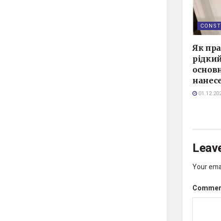
CONST
Як пр
рідкий
основн
нанес
01.12.20
Leave
Your emai
Comme