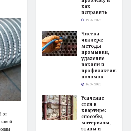
проблему и
как
исправить
19.07.2026
Чистка
чиллера:
методы
промывки,
удаление
накипи и
профилактика
поломок
16.07.2026
Усиление
стен в
квартире:
й от
способы,
иковой
материалы,
людям
этапы и