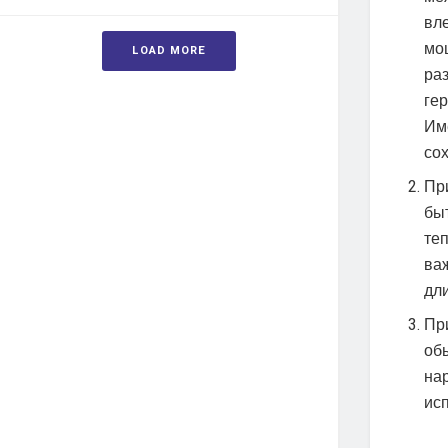
вл
мо
LOAD MORE
ра
ге
Им
со
Пр
бы
те
ва
дл
Пр
об
на
ис