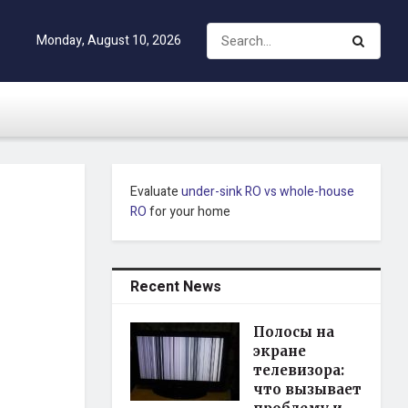
Monday, August 10, 2026
Evaluate
under-sink RO vs whole-house
RO
for your home
Recent News
Полосы на
экране
телевизора:
что вызывает