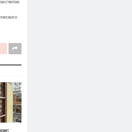
рассчитан
ического
ире: