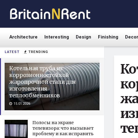
Architecture
Interesting
Design
Finishing
Deco
LATEST
TRENDING
Ко
Котельная труба из
коррозионностойкой
ко
жаропрочной стали для
изготовления
жа
теплообменников
15.01.2026
из
Полосы на экране
те
телевизора: что вызывает
проблему и как исправить