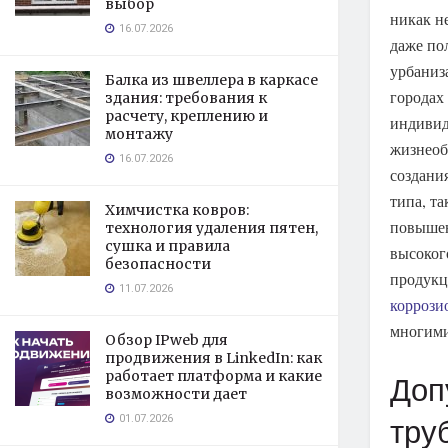
выбор
никак н
16.07.2026
даже по
урбаниз
Балка из швеллера в каркасе
городах
здания: требования к
расчету, креплению и
индивид
монтажу
жизнеоб
16.07.2026
создани
типа, т
Химчистка ковров:
повышен
технология удаления пятен,
сушка и правила
высоког
безопасности
продукц
11.07.2026
коррози
многими
Обзор IPweb для
продвижения в LinkedIn: как
работает платформа и какие
Доп
возможности дает
01.07.2026
тру