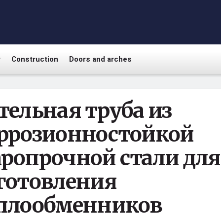
r
Construction
Doors and arches
тельная труба из
ррозионностойкой
ропрочной стали для
готовления
плообменников