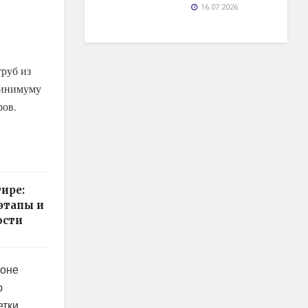
16.07.2026
руб из
минимуму
ров.
тире:
этапы и
ости
зоне
ю
тки,