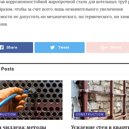
ав коррозионностойкой жаропрочной стали для котельных труб 
бразом, чтобы за счет всего лишь незначительного увеличения
имости не допустить ни механического, ни термического, ни хим
ния.
Share
Tweet
Share
Posts
RUCTION
CONSTRUCTION
а чиллера: методы
Усиление стен в кварт