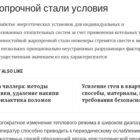
опрочной стали условия
работке энергетических установок для индивидуальных и
изованных отопительных систем за счет применения котельных т
онностойкой жаропрочной стали инженеры стремятся свести к 
 нескольких принципиально неустранимых разрушающих факто
ущественным значением из них характеризуются:
 ALSO LIKE
 чиллера: методы
Усиление стен в квар
вки, удаление накипи
способы, материалы, 
филактика поломок
требования безопасн
огократное изменение теплового режима в широком диапа
мператур способно приводить к периодическому ослаблени
жатомных связей образующей деталь кристаллической реше