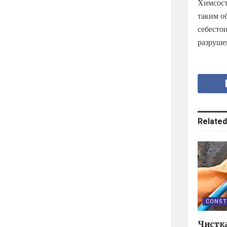
Химсост
таким о
себесто
разруше
Related
CONST
Чистк