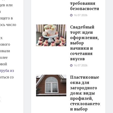
требования
цев или
безопасности
ы
16.07.2026
ющего в
ось число
Свадебный
торт: идеи
их
оформления,
выбор
нового
начинки и
вовали
сочетания
олее
вкусов
овой
16.07.2026
труба из
иться со
Пластиковые
окна для
загородного
дома: виды
х
профилей,
стеклопакетов
и выбор