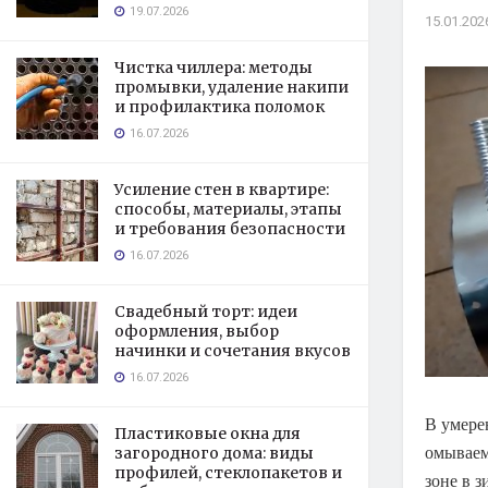
19.07.2026
15.01.202
Чистка чиллера: методы
промывки, удаление накипи
и профилактика поломок
16.07.2026
Усиление стен в квартире:
способы, материалы, этапы
и требования безопасности
16.07.2026
Свадебный торт: идеи
оформления, выбор
начинки и сочетания вкусов
16.07.2026
В умере
Пластиковые окна для
омываем
загородного дома: виды
профилей, стеклопакетов и
зоне в 