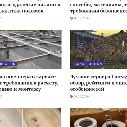
вки, удаление накипи и
способы, материалы, 
лактика поломок
требования безопасно
26
16.07.2026
RUCTION
CONSTRUCTION
из швеллера в каркасе
Лучшие сервера Lineag
: требования к расчету,
обзор, рейтинги и опи
ению и монтажу
особенностей
26
06.06.2026