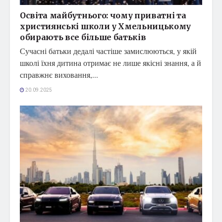
Освіта майбутнього: чому приватні та
християнські школи у Хмельницькому
обирають все більше батьків
Сучасні батьки дедалі частіше замислюються, у якій
школі їхня дитина отримає не лише якісні знання, а й
справжнє виховання,...
20.09.2025