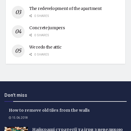
The redevelopment of the apartment
0 SHARES
Concrete jumpers
0 SHARES
We redo the attic
0 SHARES
Don't miss
How to remove old tiles from the walls
15.06.2018
Найкращі стратегії та ігри з невеликою