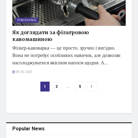
FINISHING
Як доглядати за фільтровою
кавомашиною
Фільтр-кавоварка — це просто, зручно і вигідно.
Вона не потребує особливих навичок, але дозволяє
насолоджуватися якісним напоєм щодня. А...
09.05.2025
1
2
…
5
Popular News