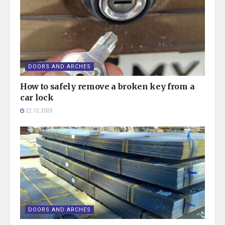
DOORS AND ARCHES
How to safely remove a broken key from a
car lock
22.12.2025
DOORS AND ARCHES