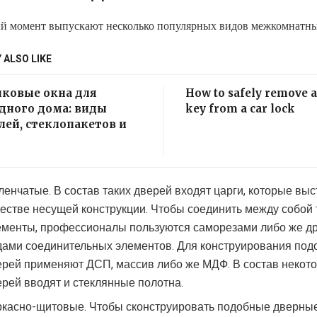
й момент выпускают несколько популярных видов межкомнатны
 ALSO LIKE
иковые окна для
How to safely remove 
дного дома: виды
key from a car lock
ей, стеклопакетов и
ленчатые. В состав таких дверей входят царги, которые выс
честве несущей конструкции. Чтобы соединить между собой 
ементы, профессионалы пользуются саморезами либо же д
дами соединительных элементов. Для конструирования по
ерей применяют ДСП, массив либо же МДФ. В состав некот
ерей вводят и стеклянные полотна.
ркасно-щитовые. Чтобы сконструировать подобные дверны