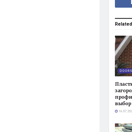
Related
DOORS
Пласт
загоро
профи
выбор
16.07.20