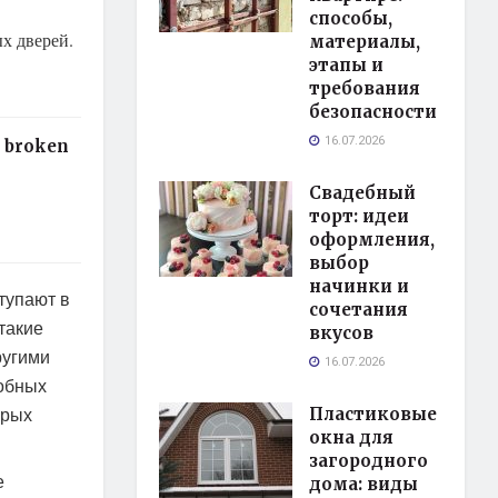
способы,
х дверей.
материалы,
этапы и
требования
безопасности
16.07.2026
a broken
Свадебный
торт: идеи
оформления,
выбор
начинки и
тупают в
сочетания
такие
вкусов
ругими
16.07.2026
добных
орых
Пластиковые
окна для
загородного
е
дома: виды