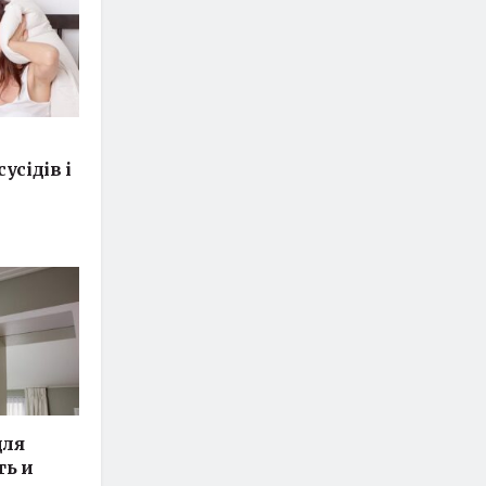
усідів і
для
ть и