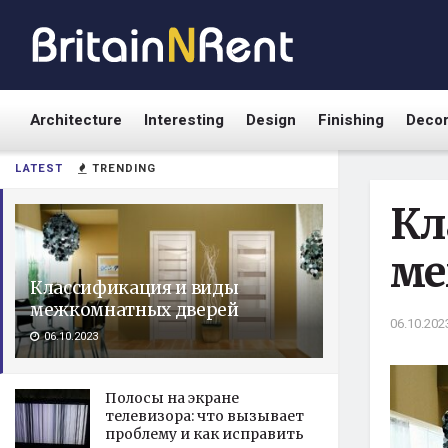
Architecture
Interesting
Design
Finishing
Deco
LATEST
TRENDING
Кл
ме
Классификация и виды
межкомнатных дверей
06.10.202
06.10.2023
Полосы на экране
телевизора: что вызывает
проблему и как исправить