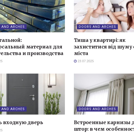
 AND ARCHES
DOORS AND ARCHES
тальной:
Тиша у квартирі: як
рсальный материал для
захиститися від шуму с
ельства и производства
міста
25
23.07.2025
 AND ARCHES
DOORS AND ARCHES
ь входную дверь
Встроенные карнизы 
штор: в чем особеннос
25