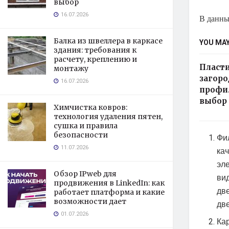
выбор
16.07.2026
В данны
Балка из швеллера в каркасе
YOU MAY
здания: требования к
расчету, креплению и
Пласт
монтажу
загоро
16.07.2026
профил
выбор
Химчистка ковров:
технология удаления пятен,
сушка и правила
безопасности
Фи
11.07.2026
ка
эл
Обзор IPweb для
ви
продвижения в LinkedIn: как
дв
работает платформа и какие
возможности дает
дв
01.07.2026
Ка