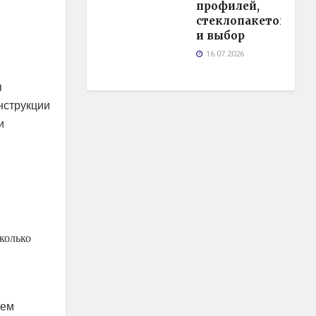
профилей,
стеклопакетов
и выбор
16.07.2026
я
нструкции
и
колько
нем