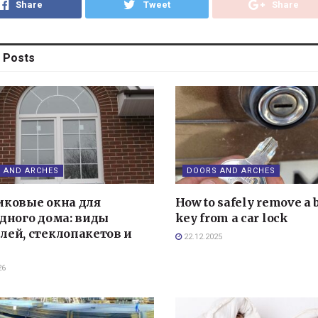
Share
Tweet
Share
Posts
 AND ARCHES
DOORS AND ARCHES
иковые окна для
How to safely remove a
дного дома: виды
key from a car lock
лей, стеклопакетов и
22.12.2025
26