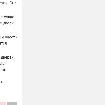
енте. Они
и экошпон.
е двери,
обенность
ется
 дверей,
ную
тат.
ть