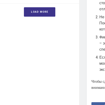
ст
от
LOAD MORE
Не
По
ко
Фи
– 
сп
Ес
мо
экс
Чтобы с
внимани