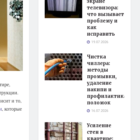
экране
телевизора:
что вызывает
проблему и
как
исправить
19.07.2026
Чистка
чиллера:
методы
промывки,
удаление
тире,
накипи и
трукции.
профилактика
исит и то,
поломок
и
, которые
16.07.2026
Усиление
стен в
квартире: