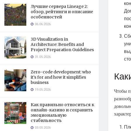
ко
Лучшие сервера Lineage 2:
До
обзор, рейтинги и описание
особенностей
по
06.06.2026
кон
Сб
3D Visualization in
ун
Architecture: Benefits and
Project Preparation Guidelines
вы
31.05.2026
ст
Zero-code development: who
Как
it’s for and how it simplifies
business
19.05.2026
Чтобы п
разнооб
Как правильно относиться к
довольн
онлайн-казино и сохранить
характе
эмоциональную
стабильность
Пл
03.05.2026