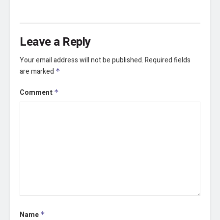
Leave a Reply
Your email address will not be published.
Required fields
are marked
*
Comment
*
Name
*