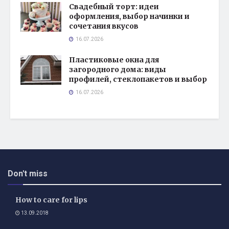
Свадебный торт: идеи
оформления, выбор начинки и
сочетания вкусов
16.07.2026
Пластиковые окна для
загородного дома: виды
профилей, стеклопакетов и выбор
16.07.2026
Don't miss
How to care for lips
13.09.2018