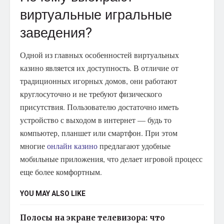
виртуальные игральные
заведения?
Одной из главных особенностей виртуальных
казино является их доступность. В отличие от
традиционных игорных домов, они работают
круглосуточно и не требуют физического
присутствия. Пользователю достаточно иметь
устройство с выходом в интернет — будь то
компьютер, планшет или смартфон. При этом
многие
онлайн казино
предлагают удобные
мобильные приложения, что делает игровой процесс
еще более комфортным.
YOU MAY ALSO LIKE
Полосы на экране телевизора: что