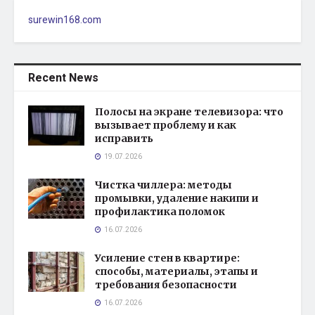
surewin168.com
Recent News
Полосы на экране телевизора: что
вызывает проблему и как
исправить
19.07.2026
Чистка чиллера: методы
промывки, удаление накипи и
профилактика поломок
16.07.2026
Усиление стен в квартире:
способы, материалы, этапы и
требования безопасности
16.07.2026