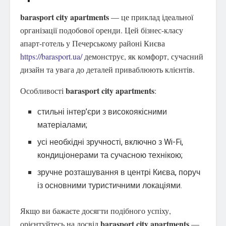
barasport city apartments
— це приклад ідеальної
організації подобової оренди. Цей бізнес-класу
апарт-готель у Печерському районі Києва
https://barasport.ua/
демонструє, як комфорт, сучасний
дизайн та увага до деталей приваблюють клієнтів.
barasport city apartments
Особливості
:
стильні інтер’єри з високоякісними
матеріалами;
усі необхідні зручності, включно з Wi-Fi,
кондиціонерами та сучасною технікою;
зручне розташування в центрі Києва, поруч
із основними туристичними локаціями.
Якщо ви бажаєте досягти подібного успіху,
barasport city apartments
орієнтуйтесь на досвід
—